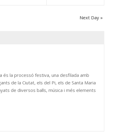
Navigation
Next Day
»
nts
Instagram
at this
Instagram has returned invalid data.
a és la processó festiva, una desfilada amb
nts de la Ciutat, els del Pi, els de Santa Maria
panyats de diversos balls, música i més elements