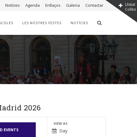
Llistat
Notícies
Agenda
Enllaços
Galeria
Contactar
Colles
SCOLES
LES NOSTRES FESTES
NOTÍCIES
Madrid 2026
Event
VIEW AS
Day
Views