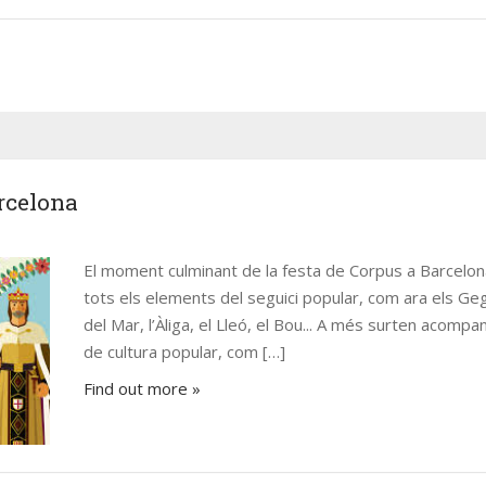
eix-nos
Pròxims Esdevenime
rcelona
There are no upcoming events 
El moment culminant de la festa de Corpus a Barcelon
time.
tots els elements del seguici popular, com ara els Gega
del Mar, l’Àliga, el Lleó, el Bou... A més surten acom
de cultura popular, com […]
Find out more »