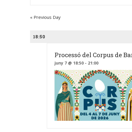
and
Views
«
Previous Day
Navigation
18:50
Contacte
Segu
Processó del Corpus de Ba
juny 7 @ 18:50
-
21:00
gegants@gegantsbcn.org
https://gegantsbcn.cat
Coordinadora de Colles
Geganters de Barcelona
C/Duran i Bas, 16
08002 – Barcelona