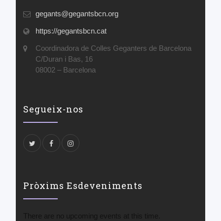
gegants@gegantsbcn.org
https://gegantsbcn.cat
Coordinadora de Colles Geganters de Barcelona
C/Duran i Bas, 16
08002 – Barcelona
Segueix-nos
Pròxims Esdeveniments
There are no upcoming events at this time.