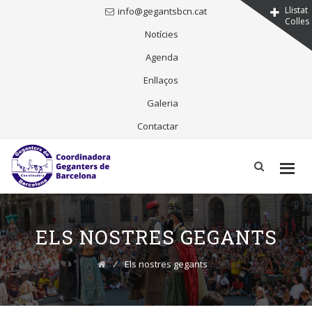
Llistat
info@gegantsbcn.cat
Colles
Notícies
Agenda
Enllaços
Galeria
Contactar
Skip
to
content
ELS NOSTRES GEGANTS
⁄
Els nostres gegants