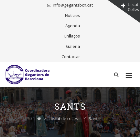
Llistat
info@gegantsbcn.cat
Colles
Notícies
Agenda
Enllaços
Galeria
Contactar
Skip
to
content
SANTS
⁄
Llistat de colles
⁄
Sants