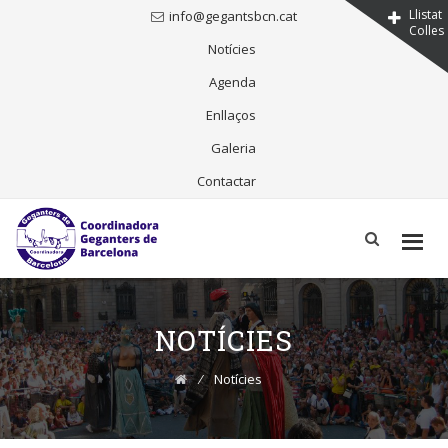
Llistat
info@gegantsbcn.cat
Colles
Notícies
Agenda
Enllaços
Galeria
Contactar
Skip
to
content
NOTÍCIES
⁄
Notícies