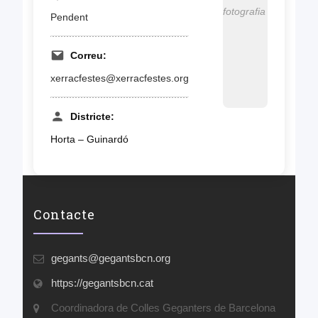
fotografia
Pendent
Correu:
xerracfestes@xerracfestes.org
Districte:
Horta – Guinardó
Contacte
gegants@gegantsbcn.org
https://gegantsbcn.cat
Coordinadora de Colles Geganters de Barcelona