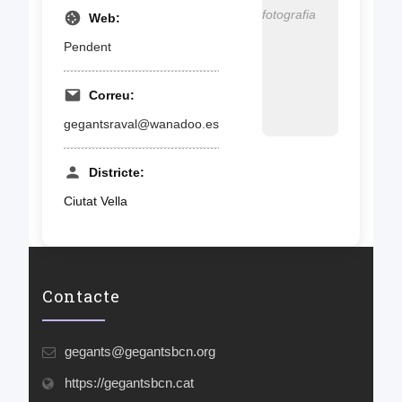
fotografia
Web:
Pendent
Correu:
gegantsraval@wanadoo.es
Districte:
Ciutat Vella
Contacte
gegants@gegantsbcn.org
https://gegantsbcn.cat