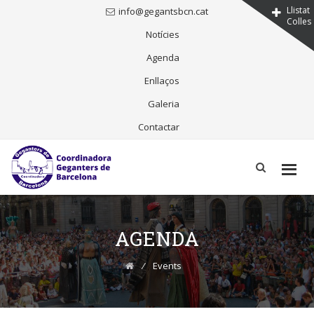
Llistat
info@gegantsbcn.cat
Colles
Notícies
Agenda
Enllaços
Galeria
Contactar
Skip
to
content
AGENDA
⁄
Events