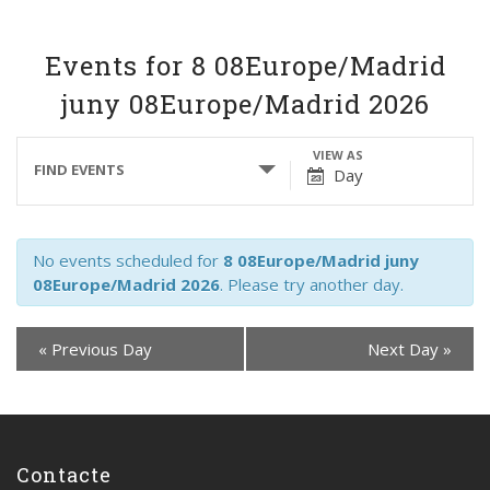
Events for 8 08Europe/Madrid
juny 08Europe/Madrid 2026
Events
Event
VIEW AS
FIND EVENTS
Day
Search
Views
and
Navigation
Views
No events scheduled for
8 08Europe/Madrid juny
Navigation
08Europe/Madrid 2026
. Please try another day.
«
Previous Day
Next Day
»
Contacte