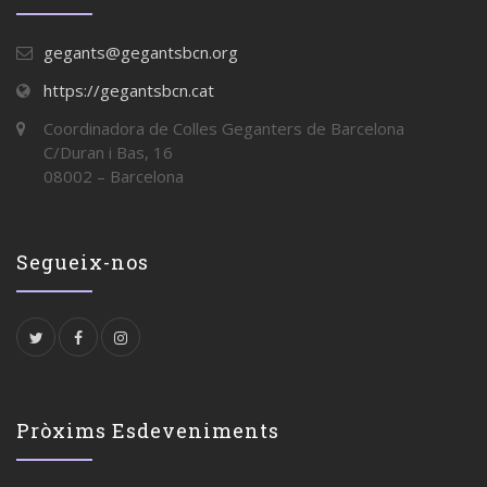
gegants@gegantsbcn.org
https://gegantsbcn.cat
Coordinadora de Colles Geganters de Barcelona
C/Duran i Bas, 16
08002 – Barcelona
Segueix-nos
Pròxims Esdeveniments