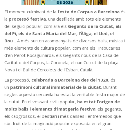
El moment culminant de la
festa de Corpus a Barcelona
és
la
processó festiva
, una desfilada amb tots els elements
del seguici popular, com ara els
Gegants de la Ciutat, els
del Pi, els de Santa Maria del Mar, l’Àliga, el Lleó, el
Bou
… A més surten acompanyats de diversos balls, música i
més elements de cultura popular, com ara els Trabucaires
d’en Perot Rocaguinarda, els Gegants nous de la Casa de
Caritat o del Corpus, la Coronela, el nan Cu-cut de la plaça
Nova i el Ball de Cercolets de l’Esbart Català.
La processó,
celebrada a Barcelona des del 1320
, és
un
patrimoni cultural immaterial de la ciutat
. Durant
segles aquesta cercavila ha estat la veritable festa major de
la ciutat. En el vessant civil i popular,
ha estat l’origen de
molts balls i elements d’imatgeria festiva
: els gegants,
els capgrossos, el bestiari i més danses i entremesos que
són fruit de la imaginació popular exposada en el gran