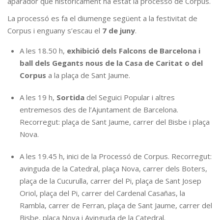
aparador que històricament ha estat la processó de Corpus.
La processó es fa el diumenge següent a la festivitat de
Corpus i enguany s’escau el
7
de juny
.
A les 18.50 h,
exhibició dels Falcons de Barcelona i
ball dels Gegants nous de la Casa de Caritat o del
Corpus
a la plaça de Sant Jaume.
A les 19 h,
Sortida
del Seguici Popular i altres
entremesos des de l’Ajuntament de Barcelona.
Recorregut: plaça de Sant Jaume, carrer del Bisbe i plaça
Nova.
A les 19.45 h, inici de la Processó de Corpus.
Recorregut:
avinguda de la Catedral, plaça Nova, carrer dels Boters,
plaça de la Cucurulla, carrer del Pi, plaça de Sant Josep
Oriol, plaça del Pi, carrer del Cardenal Casañas, la
Rambla, carrer de Ferran, plaça de Sant Jaume, carrer del
Bisbe, plaça Nova i Avinguda de la Catedral.