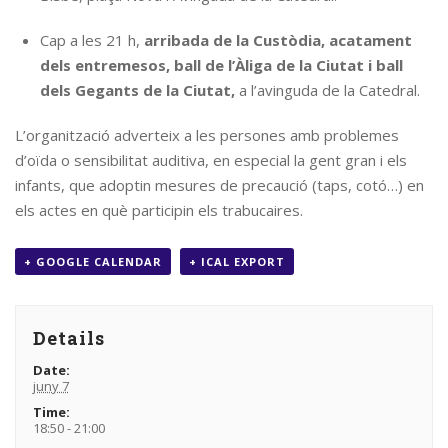
Cap a les 21 h,
arribada de la Custòdia, acatament
dels entremesos, ball de l’Àliga de la Ciutat i ball
dels Gegants de la Ciutat,
a l’avinguda de la Catedral.
L’organització adverteix a les persones amb problemes
d’oïda o sensibilitat auditiva, en especial la gent gran i els
infants, que adoptin mesures de precaució (taps, cotó…) en
els actes en què participin els trabucaires.
+ GOOGLE CALENDAR
+ ICAL EXPORT
Details
Date:
juny 7
Time:
18:50 - 21:00