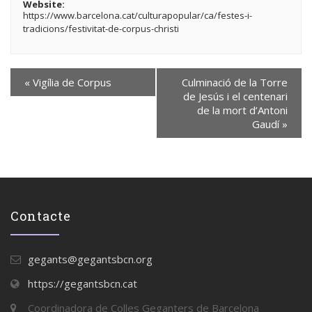
Website:
https://www.barcelona.cat/culturapopular/ca/festes-i-
tradicions/festivitat-de-corpus-christi
«
Vigília de Corpus
Culminació de la Torre
de Jesús i el centenari
de la mort d’Antoni
Gaudí
»
Contacte
gegants@gegantsbcn.org
https://gegantsbcn.cat
Coordinadora de Colles Geganters de Barcelona