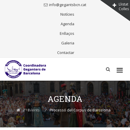
Llistat
info@gegantsbcn.cat
Colles
Notícies
Agenda
Enllaços
Galeria
Contactar
Skip
to
content
AGENDA
⁄
Events
⁄
Processó del Corpus de Barcelona