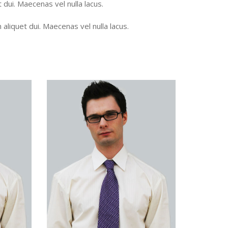
ui. Maecenas vel nulla lacus.
iquet dui. Maecenas vel nulla lacus.
nts
Instagram
at this
Instagram has returned invalid data.