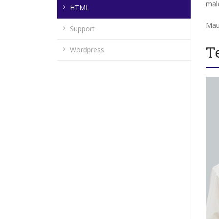
mal
HTML
Mau
Support
T
Wordpress
Contacte
Segu
gegants@gegantsbcn.org
https://gegantsbcn.cat
Coordinadora de Colles