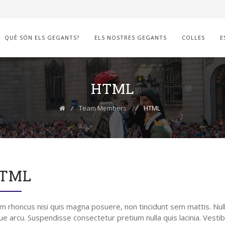
QUÈ SÓN ELS GEGANTS?
ELS NOSTRES GEGANTS
COLLES
E
HTML
⁄
Team Members
⁄
HTML
TML
m rhoncus nisi quis magna posuere, non tincidunt sem mattis. Nulla f
e arcu. Suspendisse consectetur pretium nulla quis lacinia. Vestib