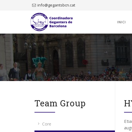
info@gegantsbcn.cat
Skip
to
INICI
content
Team Group
H
Etia
Core
augu