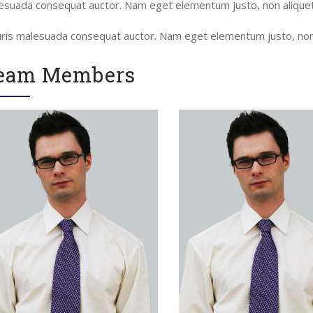
esuada consequat auctor. Nam eget elementum justo, non aliquet d
ris malesuada consequat auctor. Nam eget elementum justo, non al
eam Members
eix-nos
Pròxims Esdevenime
There are no upcoming events 
time.