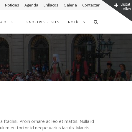
Llistat
Notícies
Agenda
Enllaços
Galeria
Contactar
Colles
SCOLES
LES NOSTRES FESTES
NOTÍCIES
tacilisi. Proin ornare ac leo et mattis. Nulla id
ulum eu tortor id neque varius iaculis. Mauris