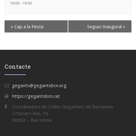
10:00 - 19:30
«
Cap a la Festa
Seguici Inaugural
»
Contacte
gegants@gegantsbcn.org
https://gegantsbcn.cat
Coordinadora de Colles Geganters de Barcelona
C/Duran i Bas, 16
08002 – Barcelona