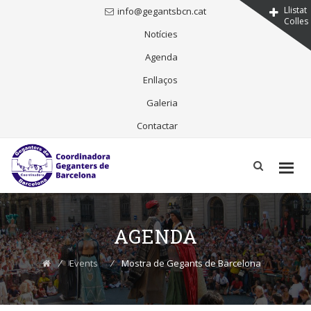
Llistat
info@gegantsbcn.cat
Colles
Notícies
Agenda
Enllaços
Galeria
Contactar
Skip
to
content
AGENDA
⁄
Events
⁄
Mostra de Gegants de Barcelona