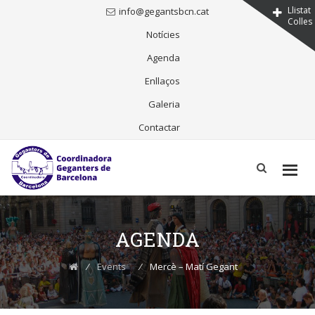
Llistat
info@gegantsbcn.cat
Colles
Notícies
Agenda
Enllaços
Galeria
Contactar
Skip
to
content
AGENDA
⁄
Events
⁄
Mercè – Matí Gegant