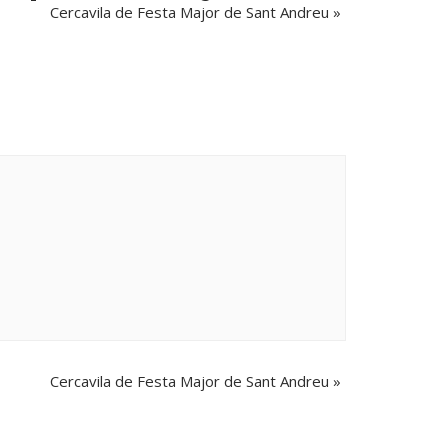
Cercavila de Festa Major de Sant Andreu
»
nts
Instagram
at this
Instagram has returned invalid data.
Cercavila de Festa Major de Sant Andreu
»