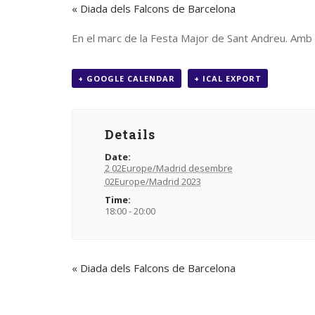
«
Diada dels Falcons de Barcelona
En el marc de la Festa Major de Sant Andreu. Amb
+ GOOGLE CALENDAR
+ ICAL EXPORT
Contacte
Segu
Details
Date:
gegants@gegantsbcn.org
2 02Europe/Madrid desembre
02Europe/Madrid 2023
https://gegantsbcn.cat
Time:
18:00 - 20:00
Coordinadora de Colles
Geganters de Barcelona
C/Duran i Bas, 16
08002 – Barcelona
«
Diada dels Falcons de Barcelona