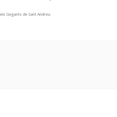
 els Gegants de Sant Andreu.
eix-nos
Pròxims Esdevenime
There are no upcoming events 
time.