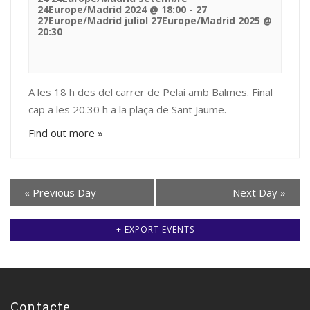
24Europe/Madrid 2024 @ 18:00
-
27
27Europe/Madrid juliol 27Europe/Madrid 2025 @
20:30
A les 18 h des del carrer de Pelai amb Balmes. Final
cap a les 20.30 h a la plaça de Sant Jaume.
Find out more »
«
Previous Day
Next Day
»
+ EXPORT EVENTS
Contacte