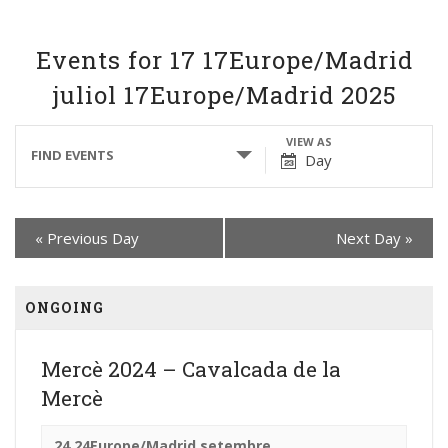
Events for 17 17Europe/Madrid
juliol 17Europe/Madrid 2025
Events
Event
VIEW AS
FIND EVENTS
Day
Search
Views
and
Navigation
Views
«
Previous Day
Next Day
»
Navigation
ONGOING
Mercè 2024 – Cavalcada de la
Mercè
24 24Europe/Madrid setembre