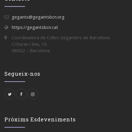
gegants@gegantsbcn.org
https://gegantsbcn.cat
Coordinadora de Colles Geganters de Barcelona
C/Duran i Bas, 16
08002 – Barcelona
Segueix-nos
Pròxims Esdeveniments