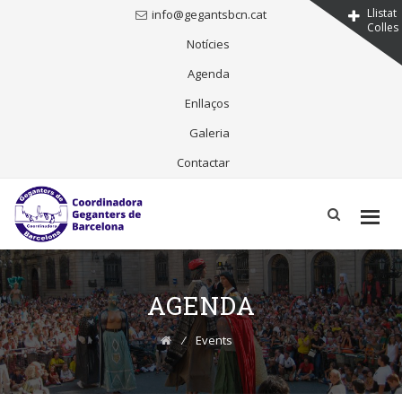
Llistat
info@gegantsbcn.cat
Colles
Notícies
Agenda
Enllaços
Galeria
Contactar
Skip
to
content
AGENDA
⁄
Events