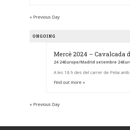
and
Views
«
Previous Day
Navigation
ONGOING
Contacte
Segu
Mercè 2024 – Cavalcada d
24 24Europe/Madrid setembre 24Eur
gegants@gegantsbcn.org
A les 18 h des del carrer de Pelai amb 
https://gegantsbcn.cat
Find out more »
Coordinadora de Colles
Geganters de Barcelona
C/Duran i Bas, 16
«
Previous Day
08002 – Barcelona