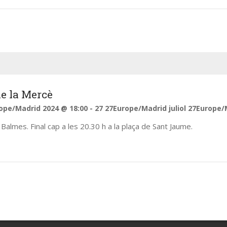
eix-nos
Pròxims Esdevenime
e la Mercè
ope/Madrid 2024 @ 18:00
-
27 27Europe/Madrid juliol 27Europe/
There are no upcoming events 
Balmes. Final cap a les 20.30 h a la plaça de Sant Jaume.
time.