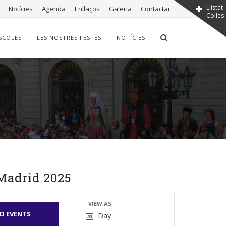
Llistat
Notícies
Agenda
Enllaços
Galeria
Contactar
Colles
SCOLES
LES NOSTRES FESTES
NOTÍCIES
Madrid 2025
Event
VIEW AS
Day
Views