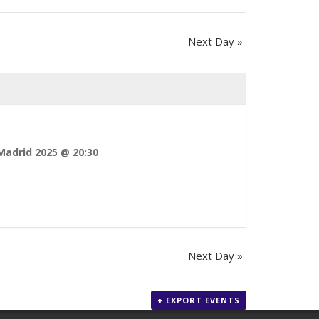
Navigation
Next Day
»
nts
Instagram
Madrid 2025 @ 20:30
at this
Instagram has returned invalid data.
Next Day
»
+ EXPORT EVENTS