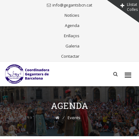
Llistat
info@gegantsbcn.cat
Colles
Notícies
Agenda
Enllaços
Galeria
Contactar
Skip
to
content
AGENDA
⁄
Events