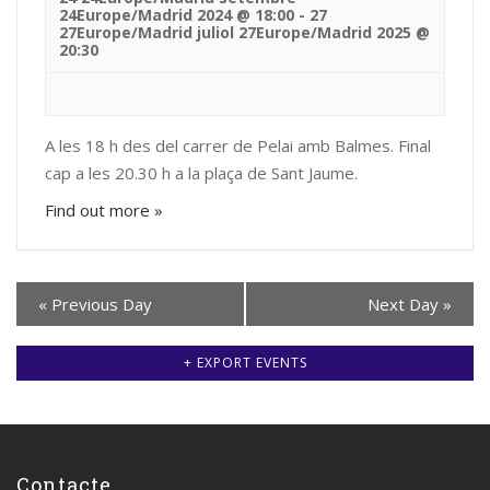
24Europe/Madrid 2024 @ 18:00
-
27
27Europe/Madrid juliol 27Europe/Madrid 2025 @
20:30
A les 18 h des del carrer de Pelai amb Balmes. Final
cap a les 20.30 h a la plaça de Sant Jaume.
Find out more »
«
Previous Day
Next Day
»
+ EXPORT EVENTS
Contacte