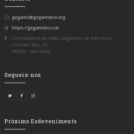
gegants@gegantsbcn.org
https://gegantsbcn.cat
Coordinadora de Colles Geganters de Barcelona
C/Duran i Bas, 16
08002 – Barcelona
Segueix-nos
Pròxims Esdeveniments