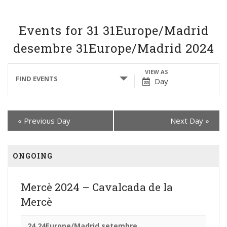
Events for 31 31Europe/Madrid
desembre 31Europe/Madrid 2024
Events
Event
VIEW AS
FIND EVENTS
Day
Search
Views
and
Navigation
Views
«
Previous Day
Next Day
»
Navigation
ONGOING
Mercè 2024 – Cavalcada de la
Mercè
24 24Europe/Madrid setembre