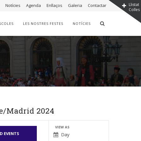
Llistat
Notícies
Agenda
Enllaços
Galeria
Contactar
Colles
SCOLES
LES NOSTRES FESTES
NOTÍCIES
e/Madrid 2024
Event
VIEW AS
Day
Views