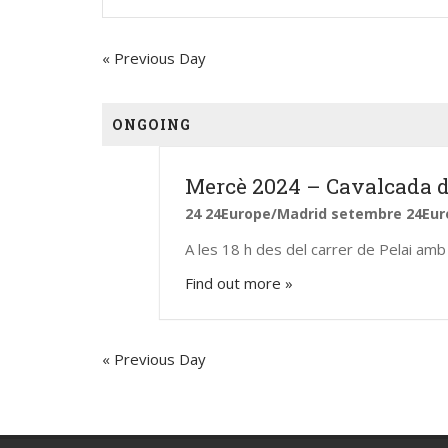
and
Views
«
Previous Day
Navigation
ONGOING
Contacte
Segu
Mercè 2024 – Cavalcada d
24 24Europe/Madrid setembre 24Eur
gegants@gegantsbcn.org
A les 18 h des del carrer de Pelai amb 
https://gegantsbcn.cat
Find out more »
Coordinadora de Colles
Geganters de Barcelona
C/Duran i Bas, 16
«
Previous Day
08002 – Barcelona