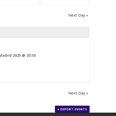
Navigation
Next Day
»
nts
Instagram
Madrid 2025 @ 20:30
at this
Instagram has returned invalid data.
Next Day
»
+ EXPORT EVENTS