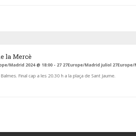
eix-nos
Pròxims Esdevenime
e la Mercè
ope/Madrid 2024 @ 18:00
-
27 27Europe/Madrid juliol 27Europe/
There are no upcoming events 
Balmes. Final cap a les 20.30 h a la plaça de Sant Jaume.
time.